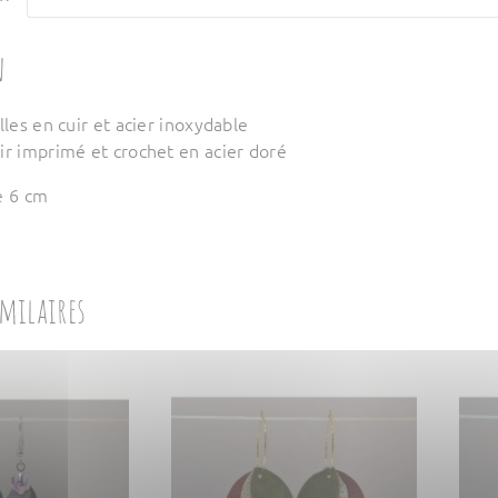
n
lles en cuir et acier inoxydable
ir imprimé et crochet en acier doré
e 6 cm
imilaires