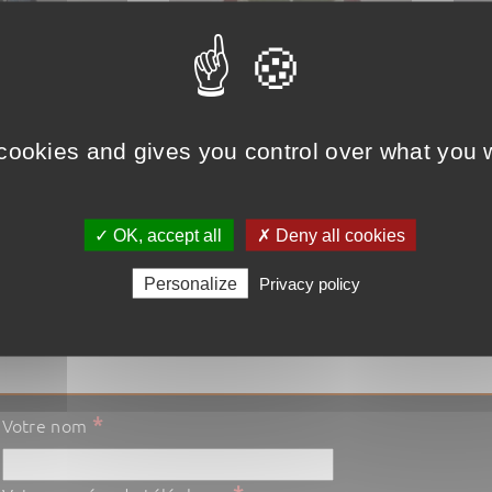
 cookies and gives you control over what you w
MANGROVE
JUPI
24,00
€
18,0
✓ OK, accept all
✗ Deny all cookies
t
Voir le produit
Voir 
Personalize
Privacy policy
nier
Ajouter au panier
Ajou
*
Votre nom