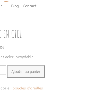
er
Blog
Contact
C EN CIEL
00
€
 et acier inoxydable
tité
Ajouter au panier
gorie :
boucles d'oreilles