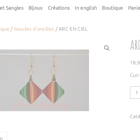
et Sangles
Bijoux
Créations
In english
Boutique
Pani
ique
/
boucles d'oreilles
/ ARC EN CIEL
AR
18,
Cuir
quan
de
ARC
EN
Caté
CIEL
on