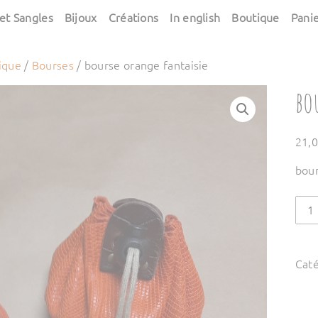
et Sangles
Bijoux
Créations
In english
Boutique
Pani
ique
/
Bourses
/ bourse orange fantaisie
bo
21,
bour
quan
de
bou
ora
Caté
fant