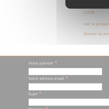
bourse fantais
22,00
€
Voir le produi
Ajouter au pa
*
Votre prénom
*
Votre adresse email
*
Sujet
*
Message