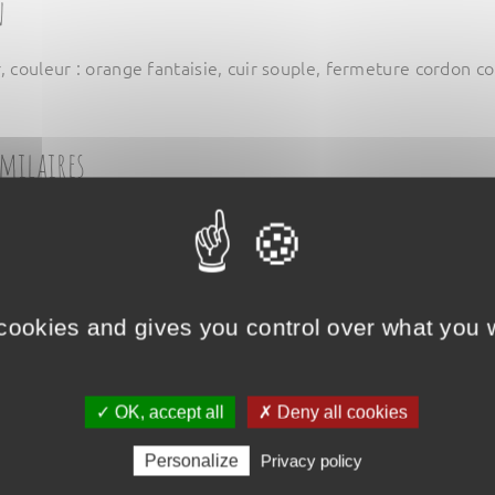
n
, couleur : orange fantaisie, cuir souple, fermeture cordon cot
imilaires
 cookies and gives you control over what you w
✓ OK, accept all
✗ Deny all cookies
Personalize
Privacy policy