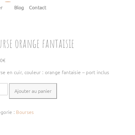
er
Blog
Contact
urse orange fantaisie
00
€
se en cuir, couleur : orange fantaisie – port inclus
tité
Ajouter au panier
rse
nge
gorie :
Bourses
aisie