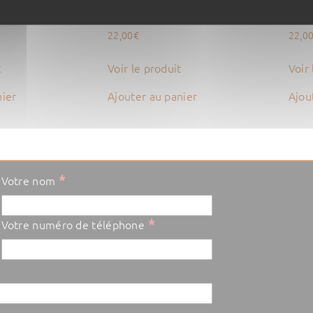
ie
bourse nubuck violet
bour
22,00
€
22,0
t
Voir le produit
Voir 
nier
Ajouter au panier
Ajou
*
Votre nom
*
Votre numéro de téléphone