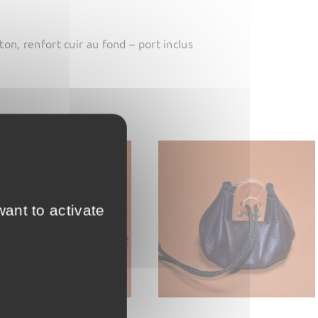
on, renfort cuir au fond – port inclus
ant to activate