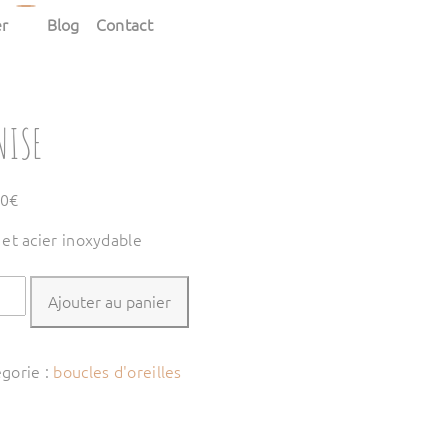
er
Blog
Contact
NISE
00
€
 et acier inoxydable
tité
Ajouter au panier
ISE
gorie :
boucles d'oreilles