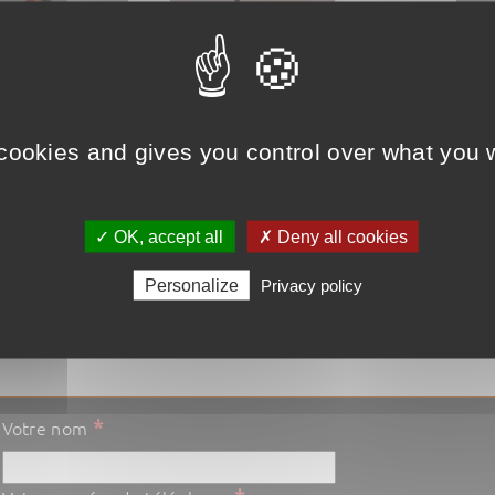
 cookies and gives you control over what you w
AMOR
GEOR
18,00
€
24,0
✓ OK, accept all
✗ Deny all cookies
t
Voir le produit
Voir 
Personalize
Privacy policy
nier
Ajouter au panier
Ajou
*
Votre nom