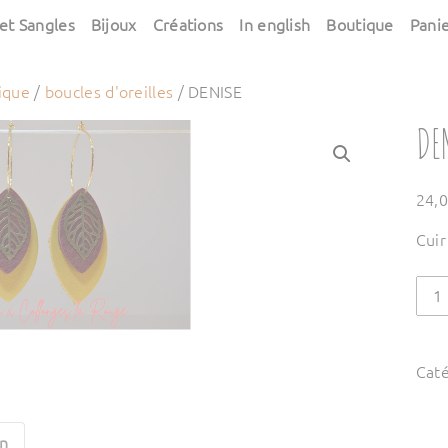
et Sangles
Bijoux
Créations
In english
Boutique
Pani
ique
/
boucles d'oreilles
/ DENISE
DE
24,
Cuir
quan
de
DEN
Caté
on